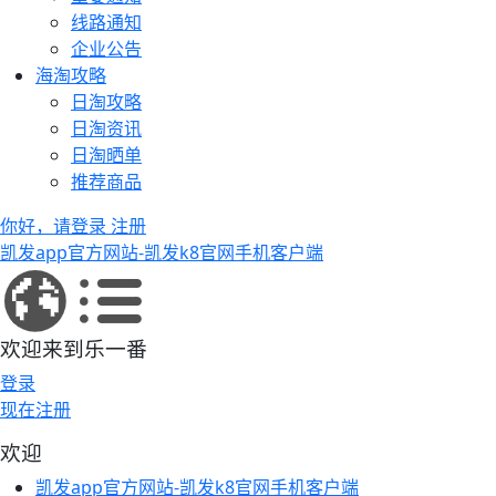
线路通知
企业公告
海淘攻略
日淘攻略
日淘资讯
日淘晒单
推荐商品
你好，请登录
注册
凯发app官方网站-凯发k8官网手机客户端
欢迎来到乐一番
登录
现在注册
欢迎
凯发app官方网站-凯发k8官网手机客户端