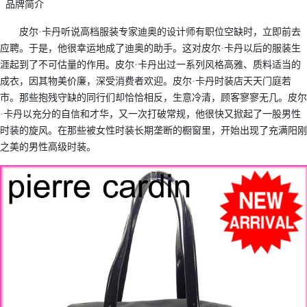
品牌简介
皮尔·卡丹听说高档服装专家迪奥的设计师有职位空缺时，立即前去
应聘。于是，他很幸运地成了迪奥的助手。这对皮尔·卡丹以后的服装生
涯起到了不可估量的作用。皮尔·卡丹出过一系列风格高雅、质料适当的
成衣，因其物美价廉，深受消费者欢迎。皮尔·卡丹时装店天天门庭若
市。那些抱残守缺的同行们却恰恰相反，生意冷清，顾客寥寥无几。皮尔
·卡丹以充分的自信和才华，又一次打破常规，他很快又掀起了一股男性
时装的旋风。在那些被女性时装长期垄断的橱窗里，开始出现了充满阳刚
之美的男性高级时装。