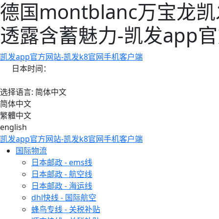
德国montblanc万宝
透露含蓄魅力-凯发app
凯发app官方网站-凯发k8官网手机客户端
日本时间：
选择语言: 简体中文
简体中文
繁體中文
english
凯发app官方网站-凯发k8官网手机客户端
国际物流
日本邮政 - ems线
日本邮政 - 航空线
日本邮政 - 海运线
dhl快线 - 国际航空
蜂鸟专线 - 关税补贴