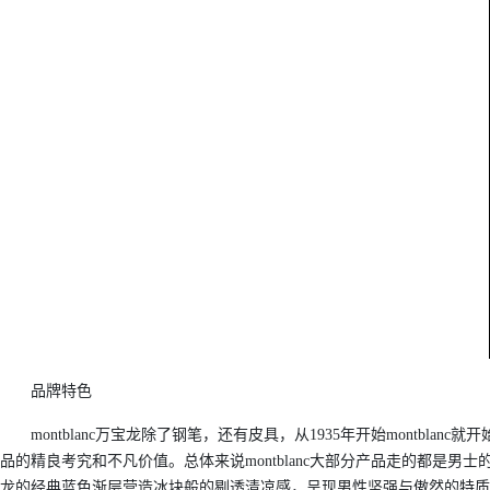
品牌特色
montblanc万宝龙除了钢笔，还有皮具，从1935年开始montb
品的精良考究和不凡价值。总体来说montblanc大部分产品走的都是
龙的经典蓝色渐层营造冰块般的剔透清凉感，呈现男性坚强与傲然的特质