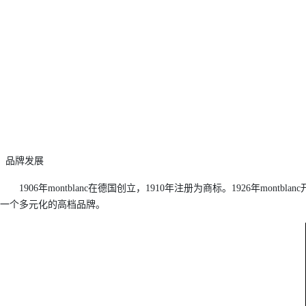
品牌发展
1906年montblanc在德国创立，1910年注册为商标。1926年mo
一个多元化的高档品牌。