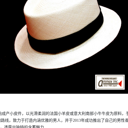
lanc就开始成产小皮件，以光滑柔润的法国小羊皮或意大利南部小牛牛皮为
男士的路线，致力于打造内涵优雅的男人，并于2013年成功推出了自己的
，透露出独特的含蓄魅力