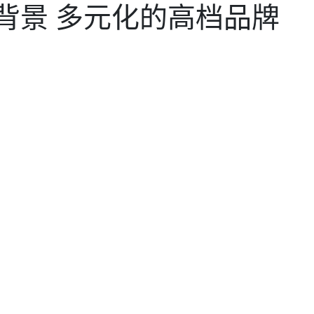
网背景 多元化的高档品牌