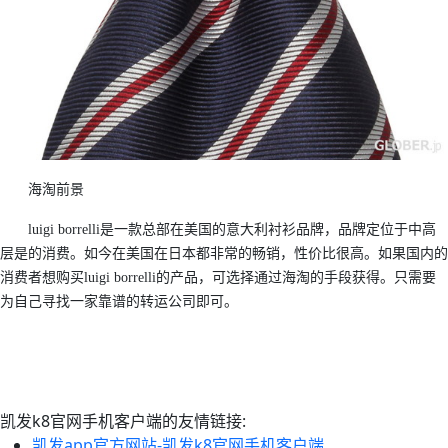
海淘前景
luigi borrelli是一款总部在美国的意大利衬衫品牌，品牌定位于中高
层是的消费。如今在美国在日本都非常的畅销，性价比很高。如果国内的
消费者想购买luigi borrelli的产品，可选择通过海淘的手段获得。只需要
为自己寻找一家靠谱的转运公司即可。
凯发k8官网手机客户端的友情链接:
凯发app官方网站-凯发k8官网手机客户端