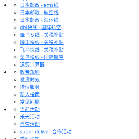
日本邮政 - ems线
日本邮政 - 航空线
日本邮政 - 海运线
dhl快线 - 国际航空
蜂鸟专线 - 关税补贴
顺丰快线 - 关税补贴
飞鸟快线 - 关税补贴
菜鸟快线 - 国际航空
运费计算器
收费规则
发货时效
增值服务
新人指南
常见问题
当前活动
乐天活动
自营活动
super deliver 合作活动