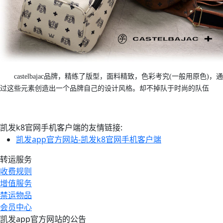
castelbajac品牌，精练了版型，面料精致，色彩考究(一般用原色)，通
过这些元素创造出一个品牌自己的设计风格。却不掉队于时尚的队伍
凯发k8官网手机客户端的友情链接:
凯发app官方网站-凯发k8官网手机客户端
转运服务
收费规则
增值服务
禁运物品
会员中心
凯发app官方网站的公告