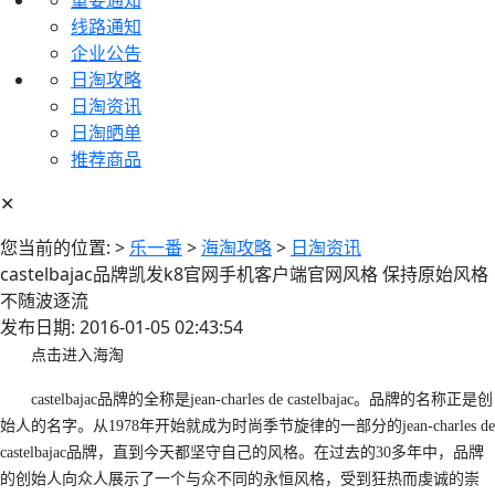
重要通知
线路通知
企业公告
日淘攻略
日淘资讯
日淘晒单
推荐商品
✕
您当前的位置:
>
乐一番
>
海淘攻略
>
日淘资讯
castelbajac品牌凯发k8官网手机客户端官网风格 保持原始风格
不随波逐流
发布日期: 2016-01-05 02:43:54
点击进入
海淘
castelbajac品牌的全称是jean-charles de castelbajac。品牌的名称正是创
始人的名字。从1978年开始就成为时尚季节旋律的一部分的jean-charles de
castelbajac品牌，直到今天都坚守自己的风格。在过去的30多年中，品牌
的创始人向众人展示了一个与众不同的永恒风格，受到狂热而虔诚的崇