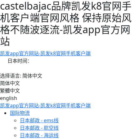
castelbajac品牌凯发k8官网手
机客户端官网风格 保持原始风
格不随波逐流-凯发app官方网
站
凯发app官方网站-凯发k8官网手机客户端
日本时间：
选择语言: 简体中文
简体中文
繁體中文
english
凯发app官方网站-凯发k8官网手机客户端
国际物流
日本邮政 - ems线
日本邮政 - 航空线
日本邮政 - 海运线