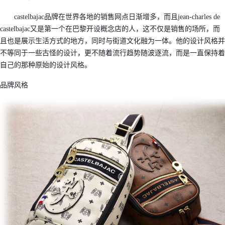
castelbajac品牌在世界各地的销售网点日渐增多，而且jean-charles de
castelbajac又是第一个在巴黎开设概念店的人，这不仅是销售的场所，而
且也是展示生活方式的地方，同时与街道文化融为一体。他的设计风格并
不等同于一些古怪的设计，更不随着流行趋势随波逐流，而是一直保持着
自己的那种原始的设计风格。
品牌风格