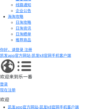
线路通知
企业公告
海淘攻略
日淘攻略
日淘资讯
日淘晒单
推荐商品
你好，请登录
注册
凯发app官方网站-凯发k8官网手机客户端
欢迎来到乐一番
登录
现在注册
欢迎
凯发app官方网站-凯发k8官网手机客户端