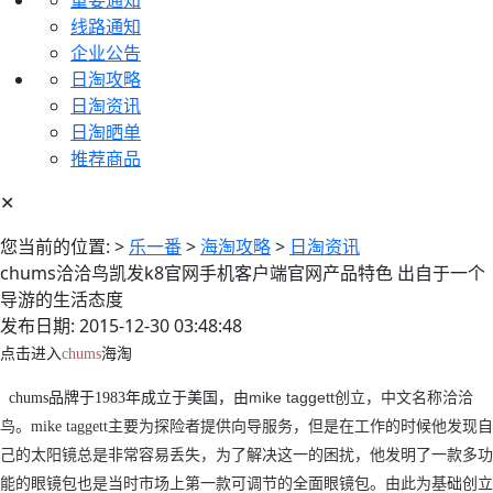
重要通知
线路通知
企业公告
日淘攻略
日淘资讯
日淘晒单
推荐商品
✕
您当前的位置:
>
乐一番
>
海淘攻略
>
日淘资讯
chums洽洽鸟凯发k8官网手机客户端官网产品特色 出自于一个
导游的生活态度
发布日期: 2015-12-30 03:48:48
点击进入
chums
海淘
mike taggett创立，中文名称
chums品牌于1983年成立于美国，由
洽洽
鸟。
mike taggett主要为探险者提供向导服务，但是在工作的时候他发现自
己的太阳镜总是非常容易丢失，为了解决这一的困扰，他发明了一款多功
能的眼镜包也是当时市场上第一款可调节的全面眼镜包。由此为基础创立