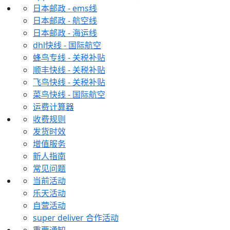
日本邮政 - ems线
日本邮政 - 航空线
日本邮政 - 海运线
dhl快线 - 国际航空
蜂鸟专线 - 关税补贴
顺丰快线 - 关税补贴
飞鸟快线 - 关税补贴
菜鸟快线 - 国际航空
运费计算器
收费规则
发货时效
增值服务
新人指南
常见问题
当前活动
乐天活动
自营活动
super deliver 合作活动