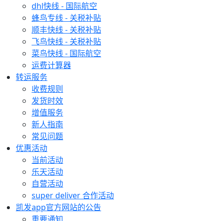
dhl快线 - 国际航空
蜂鸟专线 - 关税补贴
顺丰快线 - 关税补贴
飞鸟快线 - 关税补贴
菜鸟快线 - 国际航空
运费计算器
转运服务
收费规则
发货时效
增值服务
新人指南
常见问题
优惠活动
当前活动
乐天活动
自营活动
super deliver 合作活动
凯发app官方网站的公告
重要通知