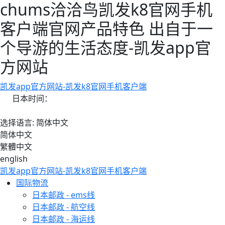
chums洽洽鸟凯发k8官网手机
客户端官网产品特色 出自于一
个导游的生活态度-凯发app官
方网站
凯发app官方网站-凯发k8官网手机客户端
日本时间：
选择语言: 简体中文
简体中文
繁體中文
english
凯发app官方网站-凯发k8官网手机客户端
国际物流
日本邮政 - ems线
日本邮政 - 航空线
日本邮政 - 海运线