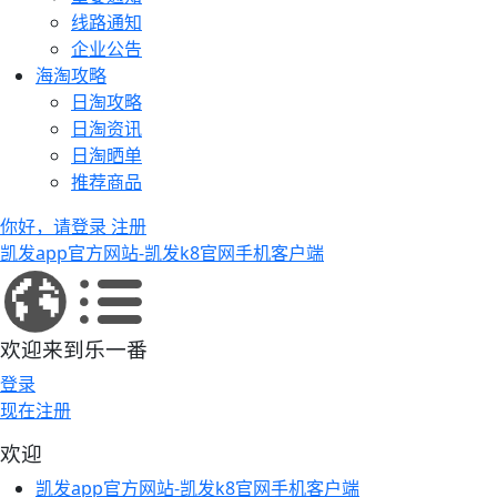
线路通知
企业公告
海淘攻略
日淘攻略
日淘资讯
日淘晒单
推荐商品
你好，请登录
注册
凯发app官方网站-凯发k8官网手机客户端
欢迎来到乐一番
登录
现在注册
欢迎
凯发app官方网站-凯发k8官网手机客户端