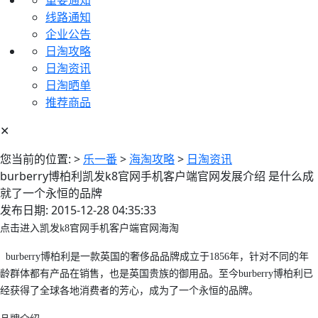
重要通知
线路通知
企业公告
日淘攻略
日淘资讯
日淘晒单
推荐商品
✕
您当前的位置:
>
乐一番
>
海淘攻略
>
日淘资讯
burberry博柏利​凯发k8官网手机客户端官网发展介绍 是什么成
就了一个永恒的品牌
发布日期: 2015-12-28 04:35:33
点击进入凯发k8官网手机客户端官网海淘
burberry博柏利是一款英国的奢侈品品牌成立于1856年，针对不同的年
龄群体都有产品在销售，也是英国贵族的御用品。至今burberry博柏利已
经获得了全球各地消费者的芳心，成为了一个永恒的品牌。