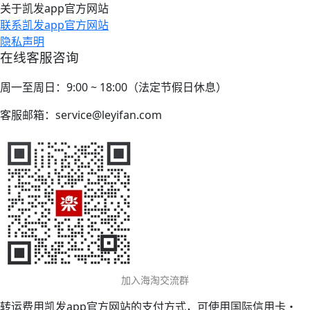
关于凯发app官方网站
联系凯发app官方网站
隐私声明
在线客服咨询
周一至周日：9:00 ~ 18:00（法定节假日休息）
客服邮箱：
service@leyifan.com
加入海淘交流群
转运费用凯发app官方网站的支付方式，可使用国际信用卡・