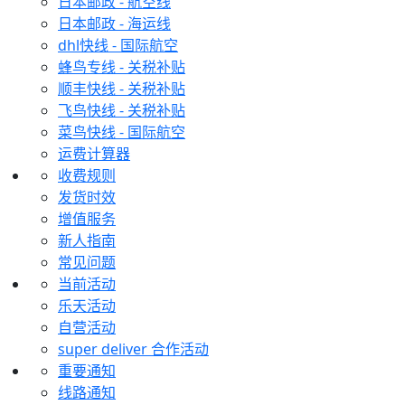
日本邮政 - 航空线
日本邮政 - 海运线
dhl快线 - 国际航空
蜂鸟专线 - 关税补贴
顺丰快线 - 关税补贴
飞鸟快线 - 关税补贴
菜鸟快线 - 国际航空
运费计算器
收费规则
发货时效
增值服务
新人指南
常见问题
当前活动
乐天活动
自营活动
super deliver 合作活动
重要通知
线路通知