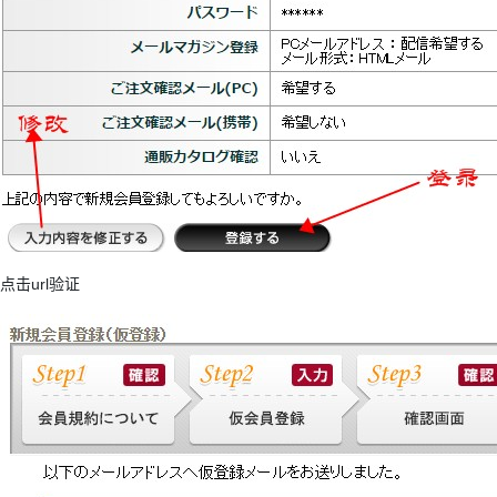
点击url验证