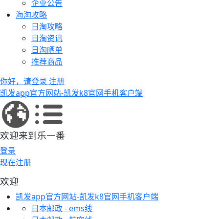
企业公告
海淘攻略
日淘攻略
日淘资讯
日淘晒单
推荐商品
你好，请登录
注册
凯发app官方网站-凯发k8官网手机客户端
欢迎来到乐一番
登录
现在注册
欢迎
凯发app官方网站-凯发k8官网手机客户端
日本邮政 - ems线