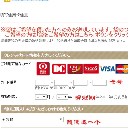
填写信用卡信息