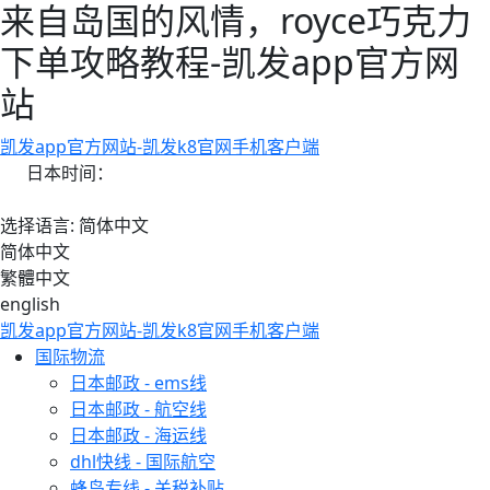
来自岛国的风情，royce巧克力
下单攻略教程-凯发app官方网
站
凯发app官方网站-凯发k8官网手机客户端
日本时间：
选择语言: 简体中文
简体中文
繁體中文
english
凯发app官方网站-凯发k8官网手机客户端
国际物流
日本邮政 - ems线
日本邮政 - 航空线
日本邮政 - 海运线
dhl快线 - 国际航空
蜂鸟专线 - 关税补贴