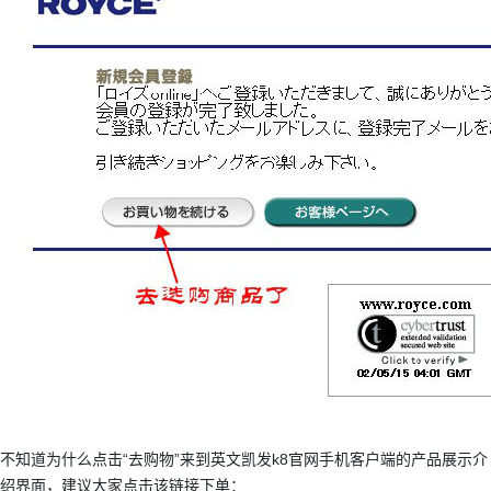
不知道为什么点击“去购物”来到英文凯发k8官网手机客户端的产品展示介
绍界面，建议大家点击该链接下单：