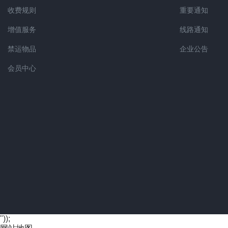
收费规则
重要通知
增值服务
线路通知
禁运物品
企业公告
会员中心
"));