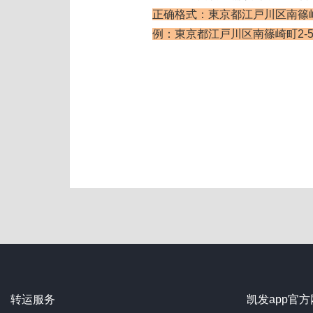
正确格式：東京都江戸川区南篠崎町2-
例：東京都江戸川区南篠崎町2-51-8 
转运服务
凯发app官