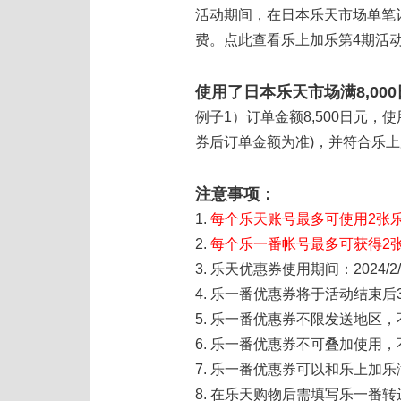
活动期间，在日本乐天市场单笔订
费。点此查看乐上加乐第4期活
使用了日本乐天市场满8,0
例子1）订单金额8,500日元，
券后订单金额为准)，并符合乐
注意事项：
1.
每个乐天账号最多可使用2张
2.
每个乐一番帐号最多可获得2
3. 乐天优惠券使用期间：2024/
4. 乐一番优惠券将于活动结束
5. 乐一番优惠券不限发送地区
6. 乐一番优惠券不可叠加使用
7. 乐一番优惠券可以和乐上加
8. 在乐天购物后需填写乐一番