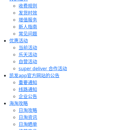
收费规则
发货时效
增值服务
新人指南
常见问题
优惠活动
当前活动
乐天活动
自营活动
super deliver 合作活动
凯发app官方网站的公告
重要通知
线路通知
企业公告
海淘攻略
日淘攻略
日淘资讯
日淘晒单