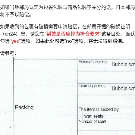
如果当地邮局认定为包裹包装与商品包装不充分的话，日本邮局
将不予以赔偿。
如果收到的包裹有破损需要申请赔偿，在邮局开据的破损证明
（cn24）里，请您在
“封装是否应视为符合要求”
该条目
处，确认
勾选
“yes”
选项
。如果此处勾选“no”选项，将无法得到赔偿。
请参考：