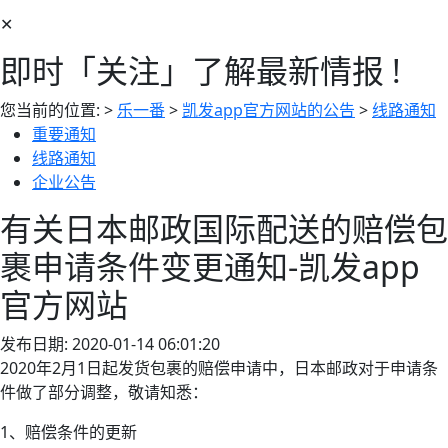
✕
即时「关注」了解最新情报 !
您当前的位置:
>
乐一番
>
凯发app官方网站的公告
>
线路通知
重要通知
线路通知
企业公告
有关日本邮政国际配送的赔偿包
裹申请条件变更通知-凯发app
官方网站
发布日期: 2020-01-14 06:01:20
2020年2月1日起发货包裹的赔偿申请中，日本邮政对于申请条
件做了部分调整，敬请知悉：
1、赔偿条件的更新