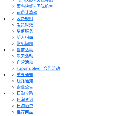
飞鸟快线 - 关税补贴
菜鸟快线 - 国际航空
运费计算器
收费规则
发货时效
增值服务
新人指南
常见问题
当前活动
乐天活动
自营活动
super deliver 合作活动
重要通知
线路通知
企业公告
日淘攻略
日淘资讯
日淘晒单
推荐商品